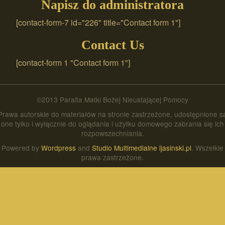
Napisz do administratora
[contact-form-7 id="226" title="Contact form 1"]
Contact Us
[contact-form 1 "Contact form 1"]
©2013 Parafia Matki Bożej Nieustającej Pomocy
Prawa autorskie do materiałów na stronie zastrzeżone, udostępnione s
one tylko i wyłącznie do oglądania i użytku domowego zabrania się ich
rozpowszechniania.
Powered by
Wordpress
and
Studio Multimedialne ljasinski.pl
. Wszelkie
prawa zastrzeżone.