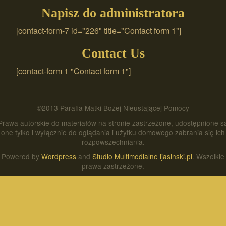
Napisz do administratora
[contact-form-7 id="226" title="Contact form 1"]
Contact Us
[contact-form 1 "Contact form 1"]
©2013 Parafia Matki Bożej Nieustającej Pomocy
Prawa autorskie do materiałów na stronie zastrzeżone, udostępnione s
one tylko i wyłącznie do oglądania i użytku domowego zabrania się ich
rozpowszechniania.
Powered by
Wordpress
and
Studio Multimedialne ljasinski.pl
. Wszelkie
prawa zastrzeżone.