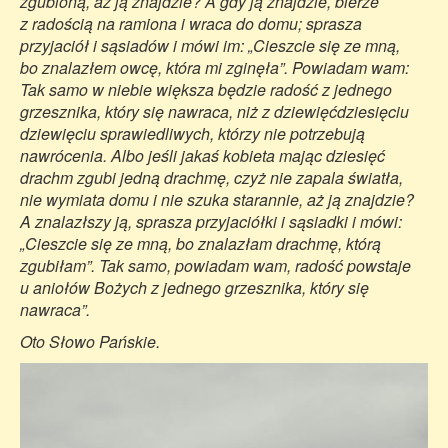
zgubioną, aż ją znajdzie? A gdy ją znajdzie, bierze
z radością na ramiona i wraca do domu; sprasza
przyjaciół i sąsiadów i mówi im: „Cieszcie się ze mną,
bo znalazłem owcę, która mi zginęła”. Powiadam wam:
Tak samo w niebie większa będzie radość z jednego
grzesznika, który się nawraca, niż z dziewięćdziesięciu
dziewięciu sprawiedliwych, którzy nie potrzebują
nawrócenia. Albo jeśli jakaś kobieta mając dziesięć
drachm zgubi jedną drachmę, czyż nie zapala światła,
nie wymiata domu i nie szuka starannie, aż ją znajdzie?
A znalazłszy ją, sprasza przyjaciółki i sąsiadki i mówi:
„Cieszcie się ze mną, bo znalazłam drachmę, którą
zgubiłam”. Tak samo, powiadam wam, radość powstaje
u aniołów Bożych z jednego grzesznika, który się
nawraca”.
Oto Słowo Pańskie.