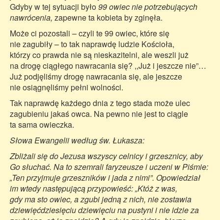
Gdyby w tej sytuacji było
99 owiec nie potrzebujących
nawrócenia,
zapewne ta kobieta by zginęła.
Może ci pozostali – czyli te 99 owiec, które się
nie zagubiły – to tak naprawdę ludzie Kościoła,
którzy co prawda nie są nieskazitelni, ale weszli już
na drogę ciągłego nawracania się? ,,Już i jeszcze nie”…
Już podjęliśmy drogę nawracania się, ale jeszcze
nie osiągnęliśmy pełni wolności.
Tak naprawdę każdego dnia z tego stada może ulec
zagubieniu jakaś owca. Na pewno nie jest to ciągle
ta sama owieczka.
Słowa Ewangelii według św. Łukasza:
Zbliżali się do Jezusa wszyscy celnicy i grzesznicy, aby
Go słuchać. Na to szemrali faryzeusze i uczeni w Piśmie:
„Ten przyjmuje grzeszników i jada z nimi”. Opowiedział
im wtedy następującą przypowieść: „Któż z was,
gdy ma sto owiec, a zgubi jedną z nich, nie zostawia
dziewięćdziesięciu dziewięciu na pustyni i nie idzie za