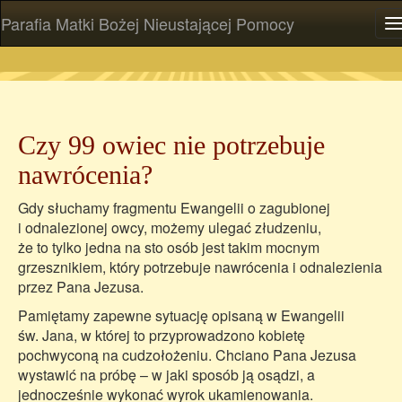
Parafia Matki Bożej Nieustającej Pomocy
P
Czy 99 owiec nie potrzebuje
nawrócenia?
Gdy słuchamy fragmentu Ewangelii o zagubionej
i odnalezionej owcy, możemy ulegać złudzeniu,
że to tylko jedna na sto osób jest takim mocnym
grzesznikiem, który potrzebuje nawrócenia i odnalezienia
przez Pana Jezusa.
Pamiętamy zapewne sytuację opisaną w Ewangelii
św. Jana, w której to przyprowadzono kobietę
pochwyconą na cudzołożeniu. Chciano Pana Jezusa
wystawić na próbę – w jaki sposób ją osądzi, a
jednocześnie wykonać wyrok ukamienowania.