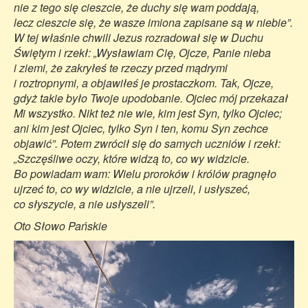
nie z tego się cieszcie, że duchy się wam poddają,
lecz cieszcie się, że wasze imiona zapisane są w niebie”.
W tej właśnie chwili Jezus rozradował się w Duchu
Świętym i rzekł: „Wysławiam Cię, Ojcze, Panie nieba
i ziemi, że zakryłeś te rzeczy przed mądrymi
i roztropnymi, a objawiłeś je prostaczkom. Tak, Ojcze,
gdyż takie było Twoje upodobanie. Ojciec mój przekazał
Mi wszystko. Nikt też nie wie, kim jest Syn, tylko Ojciec;
ani kim jest Ojciec, tylko Syn i ten, komu Syn zechce
objawić”. Potem zwrócił się do samych uczniów i rzekł:
„Szczęśliwe oczy, które widzą to, co wy widzicie.
Bo powiadam wam: Wielu proroków i królów pragnęło
ujrzeć to, co wy widzicie, a nie ujrzeli, i usłyszeć,
co słyszycie, a nie usłyszeli”.
Oto Słowo Pańskie