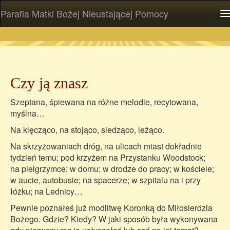
Parafia Matki Bożej Nieustającej Pomocy
P
Czy ją znasz
Szeptana, śpiewana na różne melodie, recytowana,
myślna…
Na klęcząco, na stojąco, siedząco, leżąco.
Na skrzyżowaniach dróg, na ulicach miast dokładnie
tydzień temu; pod krzyżem na Przystanku Woodstock;
na pielgrzymce; w domu; w drodze do pracy; w kościele;
w aucie, autobusie; na spacerze; w szpitalu na i przy
łóżku; na Lednicy…
Pewnie poznałeś już modlitwę Koronką do Miłosierdzia
Bożego. Gdzie? Kiedy? W jaki sposób była wykonywana