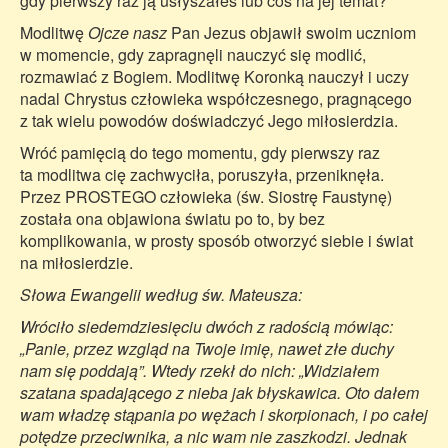
gdy pierwszy raz ją usłyszałeś lub coś na jej temat?
Modlitwę
Ojcze nasz
Pan Jezus objawił swoim uczniom
w momencie, gdy zapragnęli nauczyć się modlić,
rozmawiać z Bogiem. Modlitwę Koronką nauczył i uczy
nadal Chrystus człowieka współczesnego, pragnącego
z tak wielu powodów doświadczyć Jego miłosierdzia.
Wróć pamięcią do tego momentu, gdy pierwszy raz
ta modlitwa cię zachwyciła, poruszyła, przeniknęła.
Przez PROSTEGO człowieka (św. Siostrę Faustynę)
została ona objawiona światu po to, by bez
komplikowania, w prosty sposób otworzyć siebie i świat
na miłosierdzie.
Słowa Ewangelii według św. Mateusza:
Wróciło siedemdziesięciu dwóch z radością mówiąc:
„Panie, przez wzgląd na Twoje imię, nawet złe duchy
nam się poddają”. Wtedy rzekł do nich: „Widziałem
szatana spadającego z nieba jak błyskawica. Oto dałem
wam władzę stąpania po wężach i skorpionach, i po całej
potędze przeciwnika, a nic wam nie zaszkodzi. Jednak