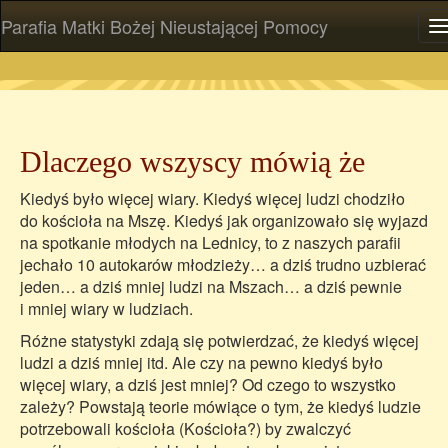
Parafia Matki Bożej Nieustającej Pomocy
P
Dlaczego wszyscy mówią że
Kiedyś było więcej wiary. Kiedyś więcej ludzi chodziło
do kościoła na Mszę. Kiedyś jak organizowało się wyjazd
na spotkanie młodych na Lednicy, to z naszych parafii
jechało 10 autokarów młodzieży… a dziś trudno uzbierać
jeden… a dziś mniej ludzi na Mszach… a dziś pewnie
i mniej wiary w ludziach.
Różne statystyki zdają się potwierdzać, że kiedyś więcej
ludzi a dziś mniej itd. Ale czy na pewno kiedyś było
więcej wiary, a dziś jest mniej? Od czego to wszystko
zależy? Powstają teorie mówiące o tym, że kiedyś ludzie
potrzebowali kościoła (Kościoła?) by zwalczyć