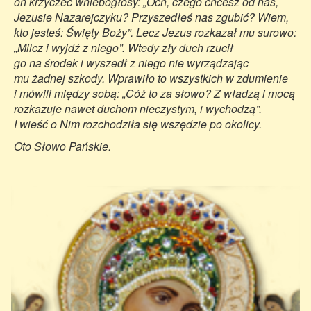
on krzyczeć wniebogłosy: „Och, czego chcesz od nas,
Jezusie Nazarejczyku? Przyszedłeś nas zgubić? Wiem,
kto jesteś: Święty Boży”. Lecz Jezus rozkazał mu surowo:
„Milcz i wyjdź z niego”. Wtedy zły duch rzucił
go na środek i wyszedł z niego nie wyrządzając
mu żadnej szkody. Wprawiło to wszystkich w zdumienie
i mówili między sobą: „Cóż to za słowo? Z władzą i mocą
rozkazuje nawet duchom nieczystym, i wychodzą”.
I wieść o Nim rozchodziła się wszędzie po okolicy.
Oto Słowo Pańskie.