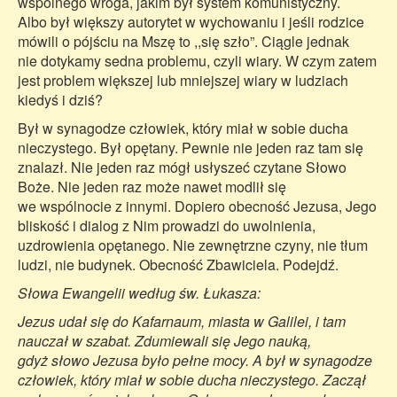
wspólnego wroga, jakim był system komunistyczny.
Albo był większy autorytet w wychowaniu i jeśli rodzice
mówili o pójściu na Mszę to ,,się szło”. Ciągle jednak
nie dotykamy sedna problemu, czyli wiary. W czym zatem
jest problem większej lub mniejszej wiary w ludziach
kiedyś i dziś?
Był w synagodze człowiek, który miał w sobie ducha
nieczystego. Był opętany. Pewnie nie jeden raz tam się
znalazł. Nie jeden raz mógł usłyszeć czytane Słowo
Boże. Nie jeden raz może nawet modlił się
we wspólnocie z innymi. Dopiero obecność Jezusa, Jego
bliskość i dialog z Nim prowadzi do uwolnienia,
uzdrowienia opętanego. Nie zewnętrzne czyny, nie tłum
ludzi, nie budynek. Obecność Zbawiciela. Podejdź.
Słowa Ewangelii według św. Łukasza:
Jezus udał się do Kafarnaum, miasta w Galilei, i tam
nauczał w szabat. Zdumiewali się Jego nauką,
gdyż słowo Jezusa było pełne mocy. A był w synagodze
człowiek, który miał w sobie ducha nieczystego. Zaczął