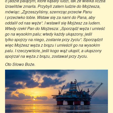
o jadzie palącym, które kąsały ludzi, tak że wielka liczba
Izraelitów zmarła. Przybyli zatem ludzie do Mojżesza,
mówiąc: „Zgrzeszyliśmy, szemrząc przeciw Panu
i przeciwko tobie. Wstaw się za nami do Pana, aby
oddalił od nas węże”. I wstawił się Mojżesz za ludem.
Wtedy rzekł Pan do Mojżesza: „Sporządź węża i umieść
go na wysokim palu; wtedy każdy ukąszony, jeśli
tylko spojrzy na niego, zostanie przy życiu”. Sporządził
więc Mojżesz węża z brązu i umieścił go na wysokim
palu. I rzeczywiście, jeśli kogo wąż ukąsił, a ukąszony
spojrzał na węża z brązu, zostawał przy życiu.
Oto Słowo Boże.