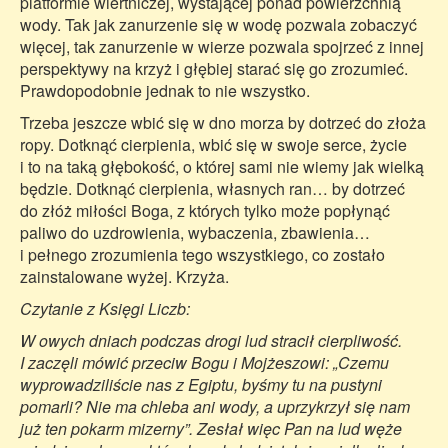
platformie wiertniczej, wystającej ponad powierzchnią
wody. Tak jak zanurzenie się w wodę pozwala zobaczyć
więcej, tak zanurzenie w wierze pozwala spojrzeć z innej
perspektywy na krzyż i głębiej starać się go zrozumieć.
Prawdopodobnie jednak to nie wszystko.
Trzeba jeszcze wbić się w dno morza by dotrzeć do złoża
ropy. Dotknąć cierpienia, wbić się w swoje serce, życie
i to na taką głębokość, o której sami nie wiemy jak wielką
będzie. Dotknąć cierpienia, własnych ran… by dotrzeć
do złóż miłości Boga, z których tylko może popłynąć
paliwo do uzdrowienia, wybaczenia, zbawienia…
i pełnego zrozumienia tego wszystkiego, co zostało
zainstalowane wyżej. Krzyża.
Czytanie z Księgi Liczb:
W owych dniach podczas drogi lud stracił cierpliwość.
I zaczęli mówić przeciw Bogu i Mojżeszowi: „Czemu
wyprowadziliście nas z Egiptu, byśmy tu na pustyni
pomarli? Nie ma chleba ani wody, a uprzykrzył się nam
już ten pokarm mizerny”. Zesłał więc Pan na lud węże