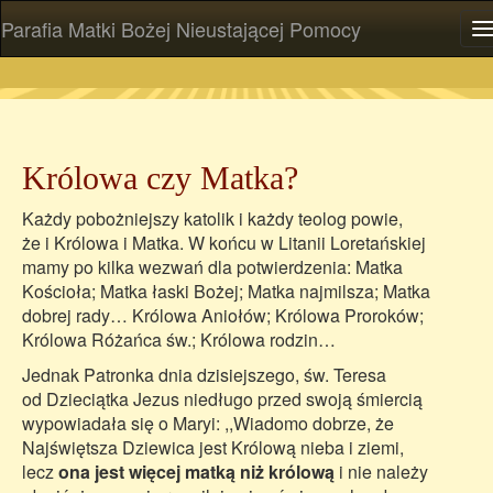
Parafia Matki Bożej Nieustającej Pomocy
P
Królowa czy Matka?
Każdy pobożniejszy katolik i każdy teolog powie,
że i Królowa i Matka. W końcu w Litanii Loretańskiej
mamy po kilka wezwań dla potwierdzenia: Matka
Kościoła; Matka łaski Bożej; Matka najmilsza; Matka
dobrej rady… Królowa Aniołów; Królowa Proroków;
Królowa Różańca św.; Królowa rodzin…
Jednak Patronka dnia dzisiejszego, św. Teresa
od Dzieciątka Jezus niedługo przed swoją śmiercią
wypowiadała się o Maryi: ,,Wiadomo dobrze, że
Najświętsza Dziewica jest Królową nieba i ziemi,
lecz
ona jest więcej matką niż królową
i nie należy