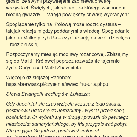
głosić, że swymi przywilejami zaćmiewa chwałę
wszystkich Świętych, jak słońce, za którego wschodem
bledną gwiazdy… Maryja powiększy chwałę wybranych”.
Spoglądanie tylko na Królową może rodzić dystans –
tak jak relacja między poddanymi a władcą. Spoglądanie
jako na Matkę przybliża – czyni relację na wzór dziecięco
– rodzicielskiej.
Rozpoczynamy miesiąc modlitwy różańcowej. Zbliżajmy
się do Matki i Królowej poprzez rozważanie tajemnic
życia Chrystusa i Matki Zbawiciela.
Więcej o dzisiejszej Patronce:
https://brewiarz.pl/czytelnia/swieci/10-01a.php3
Słowa Ewangelii według św. Łukasza:
Gdy dopełniał się czas wzięcia Jezusa z tego świata,
postanowił udać się do Jerozolimy i wysłał przed sobą
posłańców. Ci wybrali się w drogę i przyszli do pewnego
miasteczka samarytańskiego, by Mu przygotować pobyt.
Nie przyjęto Go jednak, ponieważ zmierzał