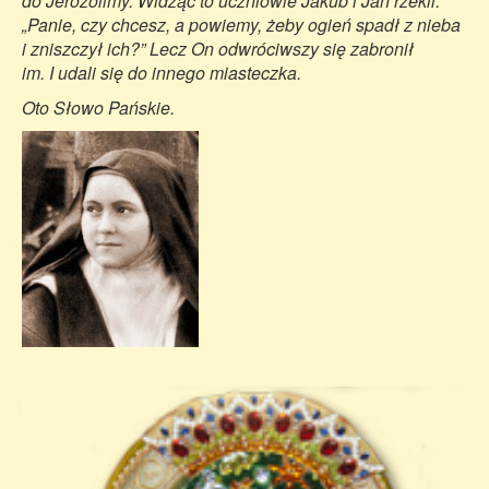
do Jerozolimy. Widząc to uczniowie Jakub i Jan rzekli:
„Panie, czy chcesz, a powiemy, żeby ogień spadł z nieba
i zniszczył ich?” Lecz On odwróciwszy się zabronił
im. I udali się do innego miasteczka.
Oto Słowo Pańskie.