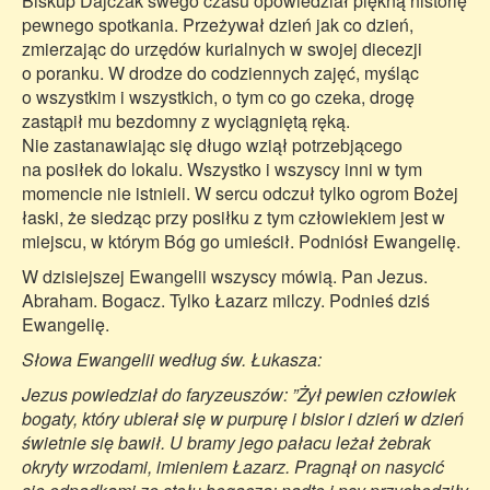
Biskup Dajczak swego czasu opowiedział piękną historię
pewnego spotkania. Przeżywał dzień jak co dzień,
zmierzając do urzędów kurialnych w swojej diecezji
o poranku. W drodze do codziennych zajęć, myśląc
o wszystkim i wszystkich, o tym co go czeka, drogę
zastąpił mu bezdomny z wyciągniętą ręką.
Nie zastanawiając się długo wziął potrzebjącego
na posiłek do lokalu. Wszystko i wszyscy inni w tym
momencie nie istnieli. W sercu odczuł tylko ogrom Bożej
łaski, że siedząc przy posiłku z tym człowiekiem jest w
miejscu, w którym Bóg go umieścił. Podniósł Ewangelię.
W dzisiejszej Ewangelii wszyscy mówią. Pan Jezus.
Abraham. Bogacz. Tylko Łazarz milczy. Podnieś dziś
Ewangelię.
Słowa Ewangelii według św. Łukasza:
Jezus powiedział do faryzeuszów: ”Żył pewien człowiek
bogaty, który ubierał się w purpurę i bisior i dzień w dzień
świetnie się bawił. U bramy jego pałacu leżał żebrak
okryty wrzodami, imieniem Łazarz. Pragnął on nasycić