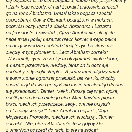
się odpadkami ze stołu bogacza; nadto i psy przychodziły
i lizały jego wrzody. Umarł żebrak i aniołowie zanieśli
go na łono Abrahama. Umarł także bogacz i został
pogrzebany. Gdy w Otchłani, pogrążony w mękach,
podniósł oczy, ujrzał z daleka Abrahama i Łazarza
na jego łonie. I zawołał: „Ojcze Abrahamie, ulituj się
nade mną i poślij Łazarza; niech koniec swego palca
umoczy w wodzie i ochłodzi mój język, bo strasznie
cierpię w tym płomieniu”. Lecz Abraham odrzekł:
„Wspomnij, synu, że za życia otrzymałeś swoje dobra,
a Łazarz przeciwnie, niedolę; teraz on tu doznaje
pociechy, a ty męki cierpisz. A prócz tego między nami
a wami zionie ogromna przepaść, tak że nikt, choćby
chciał, stąd do was przejść nie może ani stamtąd do nas
się przedostać”. Tamten rzekł: „Proszę cię więc, ojcze,
poślij go do domu mojego ojca. Mam bowiem pięciu
braci: niech ich przestrzeże, żeby i oni nie przyszli
na to miejsce męki”. Lecz Abraham odparł: „Mają
Mojżesza i Proroków, niechże ich słuchają”. Tamten
odrzekł: „Nie, ojcze Abrahamie, lecz gdyby kto
z umarłych poszedł do nich, to się nawrócą”.