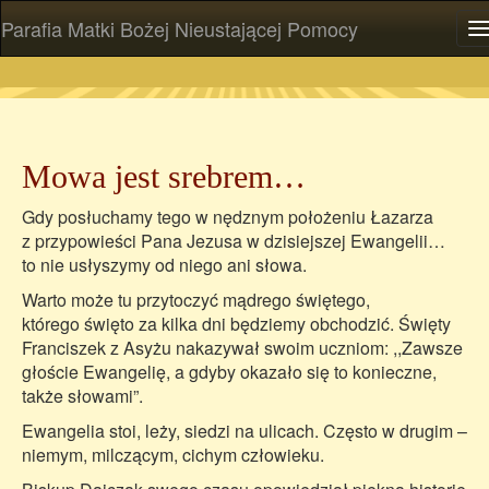
Parafia Matki Bożej Nieustającej Pomocy
P
Mowa jest srebrem…
Gdy posłuchamy tego w nędznym położeniu Łazarza
z przypowieści Pana Jezusa w dzisiejszej Ewangelii…
to nie usłyszymy od niego ani słowa.
Warto może tu przytoczyć mądrego świętego,
którego święto za kilka dni będziemy obchodzić. Święty
Franciszek z Asyżu nakazywał swoim uczniom: ,,Zawsze
głoście Ewangelię, a gdyby okazało się to konieczne,
także słowami”.
Ewangelia stoi, leży, siedzi na ulicach. Często w drugim –
niemym, milczącym, cichym człowieku.