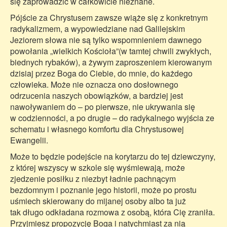
się zaprowadzić w całkowicie nieznane.
Pójście za Chrystusem zawsze wiąże się z konkretnym
radykalizmem, a wypowiedziane nad Galilejskim
Jeziorem słowa nie są tylko wspomnieniem dawnego
powołania „wielkich Kościoła”(w tamtej chwili zwykłych,
biednych rybaków), a żywym zaproszeniem kierowanym
dzisiaj przez Boga do Ciebie, do mnie, do każdego
człowieka. Może nie oznacza ono dosłownego
odrzucenia naszych obowiązków, a bardziej jest
nawoływaniem do – po pierwsze, nie ukrywania się
w codzienności, a po drugie – do radykalnego wyjścia ze
schematu i własnego komfortu dla Chrystusowej
Ewangelii.
Może to będzie podejście na korytarzu do tej dziewczyny,
z której wszyscy w szkole się wyśmiewają, może
zjedzenie posiłku z niezbyt ładnie pachnącym
bezdomnym i poznanie jego historii, może po prostu
uśmiech skierowany do mijanej osoby albo ta już
tak długo odkładana rozmowa z osobą, która Cię zraniła.
Przyjmiesz propozycję Boga i natychmiast za nią