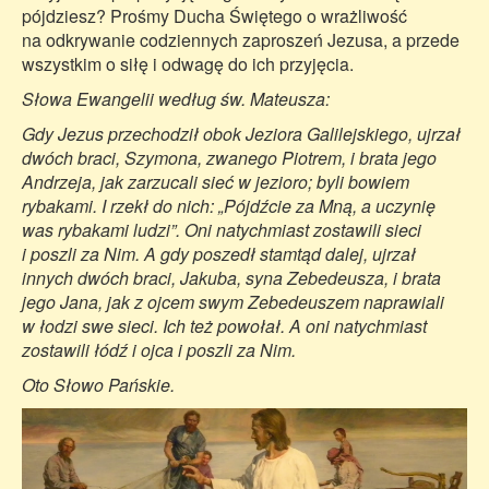
pójdziesz? Prośmy Ducha Świętego o wrażliwość
na odkrywanie codziennych zaproszeń Jezusa, a przede
wszystkim o siłę i odwagę do ich przyjęcia.
Słowa Ewangelii według św. Mateusza:
Gdy Jezus przechodził obok Jeziora Galilejskiego, ujrzał
dwóch braci, Szymona, zwanego Piotrem, i brata jego
Andrzeja, jak zarzucali sieć w jezioro; byli bowiem
rybakami. I rzekł do nich: „Pójdźcie za Mną, a uczynię
was rybakami ludzi”. Oni natychmiast zostawili sieci
i poszli za Nim. A gdy poszedł stamtąd dalej, ujrzał
innych dwóch braci, Jakuba, syna Zebedeusza, i brata
jego Jana, jak z ojcem swym Zebedeuszem naprawiali
w łodzi swe sieci. Ich też powołał. A oni natychmiast
zostawili łódź i ojca i poszli za Nim.
Oto Słowo Pańskie.