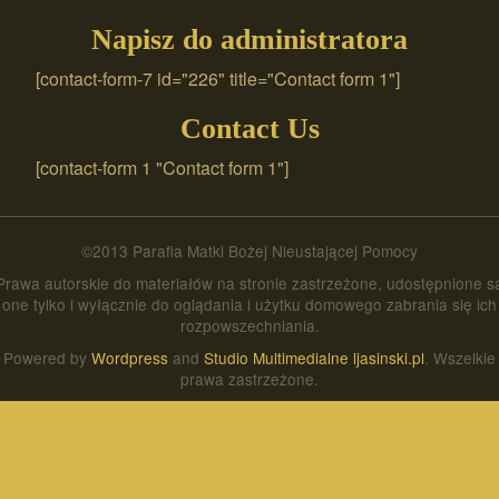
Napisz do administratora
[contact-form-7 id="226" title="Contact form 1"]
Contact Us
[contact-form 1 "Contact form 1"]
©2013 Parafia Matki Bożej Nieustającej Pomocy
Prawa autorskie do materiałów na stronie zastrzeżone, udostępnione s
one tylko i wyłącznie do oglądania i użytku domowego zabrania się ich
rozpowszechniania.
Powered by
Wordpress
and
Studio Multimedialne ljasinski.pl
. Wszelkie
prawa zastrzeżone.