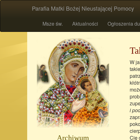
Parafia Matki Bożej Nieustającej Pomocy
Msze św.
Aktualności
Ogłoszenia du
Ta
W ja
taki
patr
kłót
może
prob
zupe
i po
zapr
poko
cier
Archiwum
Cię 