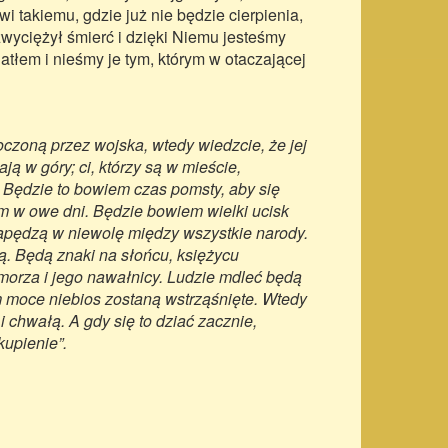
i takiemu, gdzie już nie będzie cierpienia,
wyciężył śmierć i dzięki Niemu jesteśmy
tłem i nieśmy je tym, którym w otaczającej
oczoną przez wojska, wtedy wiedzcie, że jej
ją w góry; ci, którzy są w mieście,
. Będzie to bowiem czas pomsty, aby się
m w owe dni. Będzie bowiem wielki ucisk
 zapędzą w niewolę między wszystkie narody.
. Będą znaki na słońcu, księżycu
orza i jego nawałnicy. Ludzie mdleć będą
 moce niebios zostaną wstrząśnięte. Wtedy
chwałą. A gdy się to dziać zacznie,
kupienie”.