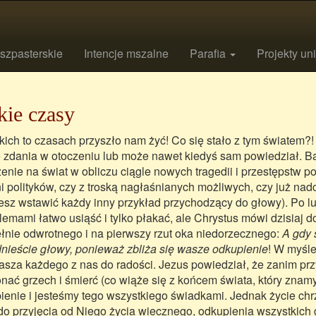
szpasterskie
Intencje mszalne
Parafia
Projekty un
kie czasy
kich to czasach przyszło nam żyć! Co się stało z tym światem?! 
e zdania w otoczeniu lub może nawet kiedyś sam powiedział. B
zenie na świat w obliczu ciągle nowych tragedii i przestępstw
ni polityków, czy z troską nagłaśnianych możliwych, czy już nad
sz wstawić każdy inny przykład przychodzący do głowy). Po l
lemami łatwo usiąść i tylko płakać, ale Chrystus mówi dzisiaj d
łnie odwrotnego i na pierwszy rzut oka niedorzecznego:
A gdy 
dnieście głowy, ponieważ zbliża się wasze odkupienie
! W myśle
asza każdego z nas do radości. Jezus powiedział, że zanim przy
nać grzech i śmierć (co wiąże się z końcem świata, który znamy)
pienie i jesteśmy tego wszystkiego świadkami. Jednak życie chr
do przyjęcia od Niego życia wiecznego, odkupienia wszystkich 