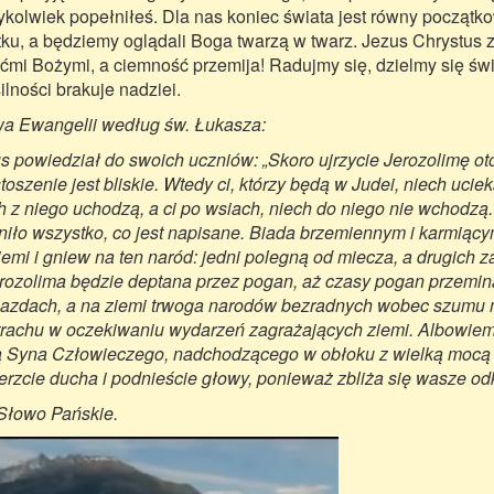
ykolwiek popełniłeś. Dla nas koniec świata jest równy początkow
ku, a będziemy oglądali Boga twarzą w twarz. Jezus Chrystus z
ćmi Bożymi, a ciemność przemija! Radujmy się, dzielmy się świa
ilności brakuje nadziei.
a Ewangelii według św. Łukasza:
s powiedział do swoich uczniów: „Skoro ujrzycie Jerozolimę ot
toszenie jest bliskie. Wtedy ci, którzy będą w Judei, niech ucieka
h z niego uchodzą, a ci po wsiach, niech do niego nie wchodzą
niło wszystko, co jest napisane. Biada brzemiennym i karmiący
iemi i gniew na ten naród: jedni polegną od miecza, a drugich
rozolima będzie deptana przez pogan, aż czasy pogan przeminą
iazdach, a na ziemi trwoga narodów bezradnych wobec szumu m
trachu w oczekiwaniu wydarzeń zagrażających ziemi. Albowiem
ą Syna Człowieczego, nadchodzącego w obłoku z wielką mocą i 
erzcie ducha i podnieście głowy, ponieważ zbliża się wasze od
Słowo Pańskie.