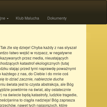
ijne
Klub Malucha
Dokumenty
Tak źle się dzieje! Chyba każdy z nas słyszał
ardzo łatwo wejść w rozpacz, w negatywne
 pokazywanych przez media, nieustających
chodzących katastrof ekologicznych (tutaj
udzku stając przed tymi naprawdę poważnymi
o każdego z nas, do Ciebie i do mnie coś
się to dziać zacznie, nabierzcie ducha
niu świata jest to czysta abstrakcja, ale Bóg
jdzie powtórnie na świat, aby ostatecznie
 na świecie będą katastrofy, ludzkie tragedie,
ześcijanina to ciągła nadzieja! Bóg zaprasza
grzechów, nawet tych najgorszych, które