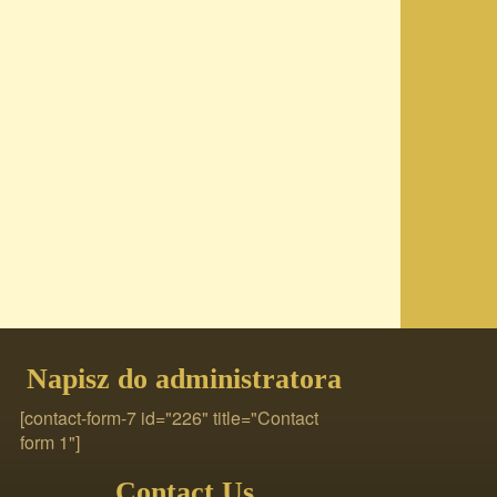
Napisz do administratora
[contact-form-7 id="226" title="Contact
form 1"]
Contact Us