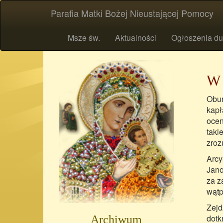
Parafia Matki Bożej Nieustającej Pomocy
Msze św.
Aktualności
Ogłoszenia du
W 
Obur
kapł
ocen
taki
zroz
Arcy
Jano
za z
wątp
Zejd
dotk
Archiwum