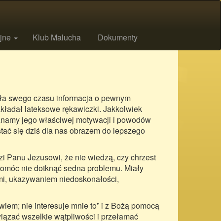
ijne
Klub Malucha
Dokumenty
łała swego czasu informacja o pewnym
akładał lateksowe rękawiczki. Jakkolwiek
oznamy jego właściwej motywacji i powodów
tać się dziś dla nas obrazem do lepszego
zi Panu Jezusowi, że nie wiedzą, czy chrzest
 pomóc nie dotknąć sedna problemu. Miały
ami, ukazywaniem niedoskonałości,
 wiem; nie interesuje mnie to” i z Bożą pomocą
związać wszelkie wątpliwości i przełamać