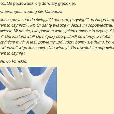
oc. On poprowadzi cię do wiary głębokiej.
a Ewangelii według św. Mateusza:
Jezus przyszedł do świątyni i nauczał, przystąpili do Niego arcy
em to czynisz? I kto Ci dał tę władzę?” Jezus im odpowiedział:
wiecie Mi na nie, i Ja powiem wam, jakim prawem to czynię. S
i?” Oni zastanawiali się między sobą: „Jeśli powiemy: „z nieba”,
rzyliście mu?” A jeśli powiemy: „od ludzi”, boimy się tłumu, bo
wiedzieli więc Jezusowi: „Nie wiemy”. On również im odpowied
em to czynię”.
Słowo Pańskie.