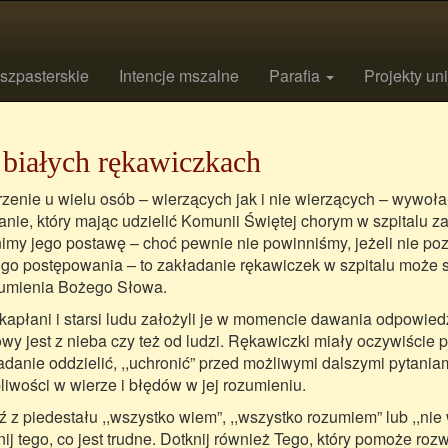
szpasterskie
Intencje mszalne
Parafia
Projekty un
białych rękawiczkach
zenie u wielu osób – wierzących jak i nie wierzących – wywo
anie, który mając udzielić Komunii Świętej chorym w szpitalu z
imy jego postawę – choć pewnie nie powinniśmy, jeżeli nie p
ego postępowania – to zakładanie rękawiczek w szpitalu może s
umienia Bożego Słowa.
kapłani i starsi ludu założyli je w momencie dawania odpowied
wy jest z nieba czy też od ludzi. Rękawiczki miały oczywiście
adanie oddzielić, ,,uchronić” przed możliwymi dalszymi pytani
liwości w wierze i błędów w jej rozumieniu.
ź z piedestału ,,wszystko wiem”, ,,wszystko rozumiem” lub ,,nie
nij tego, co jest trudne. Dotknij również Tego, który pomoże ro