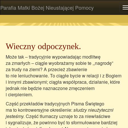
Parafia Matki Bożej Nieustającej Pomocy
P
Wieczny odpoczynek.
Może tak – tradycyjnie wypowiadając modlitwę
za zmarłych – ciągle wyobrażamy sobie te ,,nagrodę”
za trudy na ziemi? A przecież zbawienie
to nie leniuchowanie. To ciągłe bycie w relacji i z Bogiem
i innymi zbawionymi; ciągła współpraca, działanie, które
jednak nie będzie naznaczone zmęczeniem
i cierpieniem.
Część przekładów tradycyjnych Pisma Świętego
ma to kontrowersyjne określenie:
słudzy nieużyteczni
jesteśmy.
Część tłumaczy uznaje to za niewłaściwe
i sygnalizuje, że powinno być to sformułowane bardziej