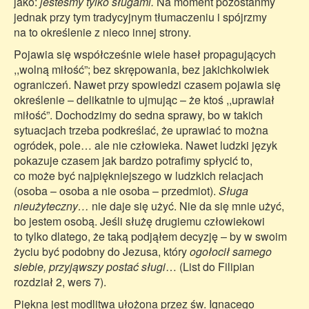
jako:
jesteśmy tylko sługami.
Na moment pozostańmy
jednak przy tym tradycyjnym tłumaczeniu i spójrzmy
na to określenie z nieco innej strony.
Pojawia się współcześnie wiele haseł propagujących
,,wolną miłość”; bez skrępowania, bez jakichkolwiek
ograniczeń. Nawet przy spowiedzi czasem pojawia się
określenie – delikatnie to ujmując – że ktoś ,,uprawiał
miłość”. Dochodzimy do sedna sprawy, bo w takich
sytuacjach trzeba podkreślać, że uprawiać to można
ogródek, pole… ale nie człowieka. Nawet ludzki język
pokazuje czasem jak bardzo potrafimy spłycić to,
co może być najpiękniejszego w ludzkich relacjach
(osoba – osoba a nie osoba – przedmiot).
Sługa
nieużyteczny…
nie daje się użyć. Nie da się mnie użyć,
bo jestem osobą. Jeśli służę drugiemu człowiekowi
to tylko dlatego, że taką podjąłem decyzję – by w swoim
życiu być podobny do Jezusa, który
ogołocił samego
siebie, przyjąwszy postać sługi
… (List do Filipian
rozdział 2, wers 7).
Piękna jest modlitwa ułożona przez św. Ignacego