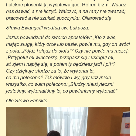
i piękne piosenki ją wyśpiewujące. Refren brzmi:
Naucz
nas dawać, a nie liczyć. Walczyć, a na rany nie zważać;
pracować a nie szukać spoczynku. Ofiarować się
.
Słowa Ewangelii według św. Łukasza:
Jezus powiedział do swoich apostołów: „Kto z was,
mając sługę, który orze lub pasie, powie mu, gdy on wróci
z pola: „Pójdź i siądź do stołu”? Czy nie powie mu raczej:
„Przygotuj mi wieczerzę, przepasz się i usługuj mi,
aż zjem i napiję się, a potem ty będziesz jadł i pił”?
Czy dziękuje słudze za to, że wykonał to,
co mu polecono? Tak mówcie i wy, gdy uczynicie
wszystko, co wam polecono: „Słudzy nieużyteczni
jesteśmy; wykonaliśmy to, co powinniśmy wykonać”
Oto Słowo Pańskie.