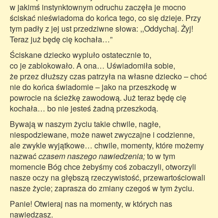
w jakimś instynktownym odruchu zaczęła je mocno
ściskać nieświadoma do końca tego, co się dzieje. Przy
tym padły z jej ust przedziwne słowa: ,,Oddychaj. Żyj!
Teraz już będę cię kochała…”
Ściskane dziecko wypluło ostatecznie to,
co je zablokowało. A ona… Uświadomiła sobie,
że przez dłuższy czas patrzyła na własne dziecko – choć
nie do końca świadomie – jako na przeszkodę w
powrocie na ścieżkę zawodową. Już teraz będę cię
kochała… bo nie jesteś żadną przeszkodą.
Bywają w naszym życiu takie chwile, nagłe,
niespodziewane, może nawet zwyczajne i codzienne,
ale zwykle wyjątkowe… chwile, momenty, które możemy
nazwać
czasem naszego nawiedzenia;
to w tym
momencie Bóg chce żebyśmy coś zobaczyli, otworzyli
nasze oczy na głębszą rzeczywistość, przewartościowali
nasze życie; zaprasza do zmiany czegoś w tym życiu.
Panie! Otwieraj nas na momenty, w których nas
nawiedzasz.