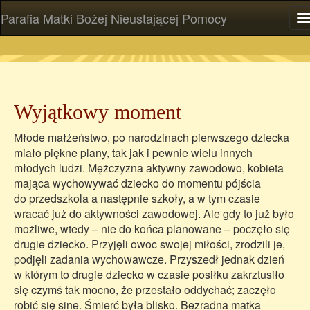
Parafia Matki Bożej Nieustającej Pomocy
P
Wyjątkowy moment
Młode małżeństwo, po narodzinach pierwszego dziecka
miało piękne plany, tak jak i pewnie wielu innych
młodych ludzi. Mężczyzna aktywny zawodowo, kobieta
mająca wychowywać dziecko do momentu pójścia
do przedszkola a następnie szkoły, a w tym czasie
wracać już do aktywności zawodowej. Ale gdy to już było
możliwe, wtedy – nie do końca planowane – poczęło się
drugie dziecko. Przyjęli owoc swojej miłości, zrodzili je,
podjęli zadania wychowawcze. Przyszedł jednak dzień
w którym to drugie dziecko w czasie posiłku zakrztusiło
się czymś tak mocno, że przestało oddychać; zaczęło
robić się sine. Śmierć była blisko. Bezradna matka