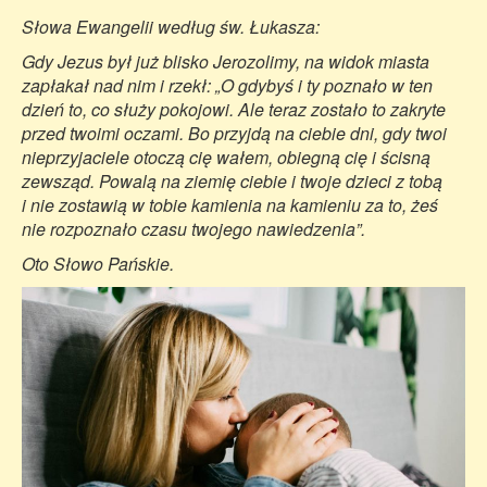
Słowa Ewangelii według św. Łukasza:
Gdy Jezus był już blisko Jerozolimy, na widok miasta
zapłakał nad nim i rzekł: „O gdybyś i ty poznało w ten
dzień to, co służy pokojowi. Ale teraz zostało to zakryte
przed twoimi oczami. Bo przyjdą na ciebie dni, gdy twoi
nieprzyjaciele otoczą cię wałem, obiegną cię i ścisną
zewsząd. Powalą na ziemię ciebie i twoje dzieci z tobą
i nie zostawią w tobie kamienia na kamieniu za to, żeś
nie rozpoznało czasu twojego nawiedzenia”.
Oto Słowo Pańskie.