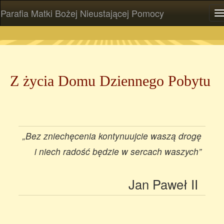
Parafia Matki Bożej Nieustającej Pomocy
P
Z życia Domu Dziennego Pobytu
„Bez zniechęcenia kontynuujcie waszą drogę
i niech radość będzie w sercach waszych”
Jan Paweł II