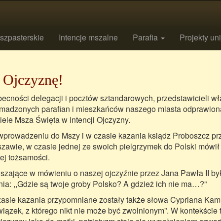
szpasterskie
Intencje mszalne
Parafia
Projekty un
 Ojczyznę!
ecności delegacji i pocztów sztandarowych, przedstawicieli 
madzonych parafian i mieszkańców naszego miasta odprawiona
iele Msza Święta w intencji Ojczyzny.
prowadzeniu do Mszy i w czasie kazania ksiądz Proboszcz prz
zawie, w czasie jednej ze swoich pielgrzymek do Polski mówił
ej tożsamości.
szające w mówieniu o naszej ojczyźnie przez Jana Pawła II b
nia: ,,Gdzie są twoje groby Polsko? A gdzież ich nie ma…?”
asie kazania przypomniane zostały także słowa Cypriana Kamil
iązek, z którego nikt nie może być zwolnionym”. W kontekście 