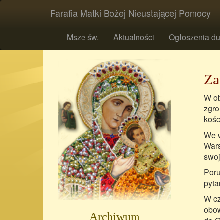
Parafia Matki Bożej Nieustającej Pomocy
Msze św.
Aktualności
Ogłoszenia du
Za
W ob
zgro
kośc
We w
Wars
swoj
Poru
pyta
W cz
obow
Archiwum