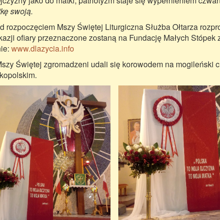
jczyzny jako do matki, patriotyzm staje się wypełnieniem czw
tkę swoją.
d rozpoczęciem Mszy Świętej Liturgiczna Służba Ołtarza rozp
okazji ofiary przeznaczone zostaną na Fundację Małych Stópek z
nie:
www.dlazycia.info
szy Świętej zgromadzeni udali się korowodem na mogileński
kopolskim.