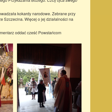
artego Przykazania Bożego:
Czcij ojca swego
rowadzała kokardy narodowe. Zebrane przy
e Szczecina. Więcej o jej działalności na
 cmentarz oddać cześć Powstańcom