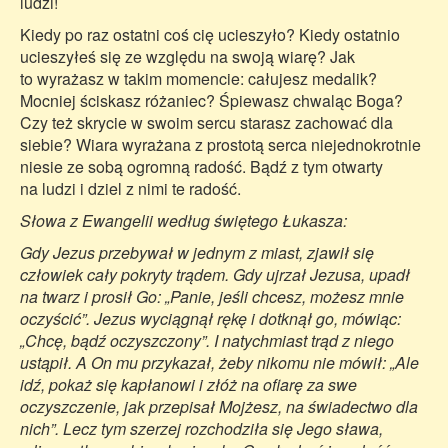
ludzi!
Kiedy po raz ostatni coś cię ucieszyło? Kiedy ostatnio
ucieszyłeś się ze względu na swoją wiarę? Jak
to wyrażasz w takim momencie: całujesz medalik?
Mocniej ściskasz różaniec? Śpiewasz chwaląc Boga?
Czy też skrycie w swoim sercu starasz zachować dla
siebie? Wiara wyrażana z prostotą serca niejednokrotnie
niesie ze sobą ogromną radość. Bądź z tym otwarty
na ludzi i dziel z nimi te radość.
Słowa z Ewangelii według świętego Łukasza:
Gdy Jezus przebywał w jednym z miast, zjawił się
człowiek cały pokryty trądem. Gdy ujrzał Jezusa, upadł
na twarz i prosił Go: „Panie, jeśli chcesz, możesz mnie
oczyścić”. Jezus wyciągnął rękę i dotknął go, mówiąc:
„Chcę, bądź oczyszczony”. I natychmiast trąd z niego
ustąpił. A On mu przykazał, żeby nikomu nie mówił: „Ale
idź, pokaż się kapłanowi i złóż na ofiarę za swe
oczyszczenie, jak przepisał Mojżesz, na świadectwo dla
nich”. Lecz tym szerzej rozchodziła się Jego sława,