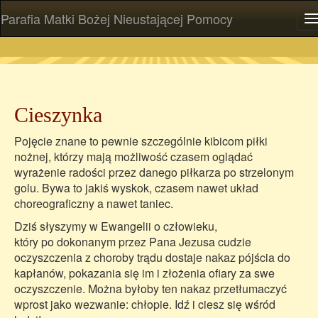
Parafia Matki Bożej Nieustającej Pomocy
P
Cieszynka
Pojęcie znane to pewnie szczególnie kibicom piłki
nożnej, którzy mają możliwość czasem oglądać
wyrażenie radości przez danego piłkarza po strzelonym
golu. Bywa to jakiś wyskok, czasem nawet układ
choreograficzny a nawet taniec.
Dziś słyszymy w Ewangelii o człowieku,
który po dokonanym przez Pana Jezusa cudzie
oczyszczenia z choroby trądu dostaje nakaz pójścia do
kapłanów, pokazania się im i złożenia ofiary za swe
oczyszczenie. Można byłoby ten nakaz przetłumaczyć
wprost jako wezwanie: chłopie. Idź i ciesz się wśród