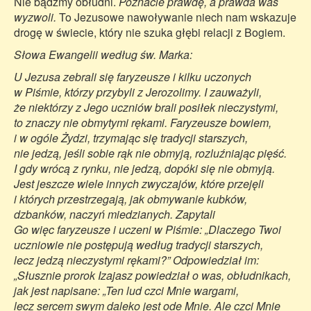
Nie bądźmy obłudni.
Poznacie prawdę, a prawda was
wyzwoli.
To Jezusowe nawoływanie niech nam wskazuje
drogę w świecie, który nie szuka głębi relacji z Bogiem.
Słowa Ewangelii według św. Marka:
U Jezusa zebrali się faryzeusze i kilku uczonych
w Piśmie, którzy przybyli z Jerozolimy. I zauważyli,
że niektórzy z Jego uczniów brali posiłek nieczystymi,
to znaczy nie obmytymi rękami. Faryzeusze bowiem,
i w ogóle Żydzi, trzymając się tradycji starszych,
nie jedzą, jeśli sobie rąk nie obmyją, rozluźniając pięść.
I gdy wrócą z rynku, nie jedzą, dopóki się nie obmyją.
Jest jeszcze wiele innych zwyczajów, które przejęli
i których przestrzegają, jak obmywanie kubków,
dzbanków, naczyń miedzianych. Zapytali
Go więc faryzeusze i uczeni w Piśmie: „Dlaczego Twoi
uczniowie nie postępują według tradycji starszych,
lecz jedzą nieczystymi rękami?” Odpowiedział im:
„Słusznie prorok Izajasz powiedział o was, obłudnikach,
jak jest napisane: „Ten lud czci Mnie wargami,
lecz sercem swym daleko jest ode Mnie. Ale czci Mnie