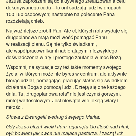
Jezusa zaproszeni są do aktywnego zrealizowania celu
dokonywanego cudu – to oni sadzają ludzi w grupach
100 i 50 osobowych; następnie na polecenie Pana
rozdzielają chleb.
Najważniejsze zrobił Pan. Ale ci, których rola wydaje się
drugoplanowa mają możliwość pomagać Panu
w realizacji planu. Są nie tylko świadkami,
ale współpracownikami nabierającymi niezwykłego
doświadczenia wiary i prostego zaufania w moc Bożą.
Wspomnij na sytuacje czy też takie momenty swojego
życia, w których może nie byłeś w centrum, ale aktywnie
biorąc udział, pomagając, pracując stałeś się świadkiem
działania Boga z pomocą ludzi. Dzieją się one każdego
dnia. Ta ,,drugoplanowa rola” nie jest czymś gorszym,
mniej wartościowym. Jest niewątpliwie lekcją wiary i
miłości.
Słowa z Ewangelii według świętego Marka:
Gdy Jezus ujrzał wielki tłum, ogarnęła Go litość nad nimi;
byli bowiem jak owce nie mające pasterza. I zaczął ich