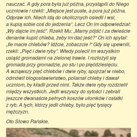
nauczać. A gdy pora była już późna, przystąpili do Niego
uczniowie i rzekli: „Miejsce jest puste, a pora już późna.
Odpraw ich. Niech idą do okolicznych osiedli i wsi,
a kupią sobie coś do jedzenia”. Lecz On im odpowiedział:
„Wy dajcie im jeść”. Rzekli Mu: „Mamy pójść i za dwieście
denarów kupić chleba, żeby im dać jeść?” On ich spytał:
„Ile macie chlebów? Idźcie, zobaczcie !” Gdy się upewnili,
rzekli: „Pięć i dwie ryby”. Wtedy polecił im wszystkim
usiąść gromadami na zielonej trawie. I rozłożyli się
gromada przy gromadzie, po stu i po pięćdziesięciu.
A wziąwszy pięć chlebów i dwie ryby, spojrzał w niebo,
odmówił błogosławieństwo, połamał chleby i dawał
uczniom, by kładli przed nimi. Także dwie ryby rozdzielił
między wszystkich. Jedli wszyscy do sytości i zebrali
jeszcze dwanaście pełnych koszów ułomków i ostatki
z ryb. A tych, którzy jedli chleby, było pięć tysięcy
mężczyzn.
Oto Słowo Pańskie.