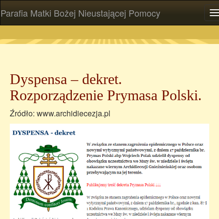
Parafia Matki Bożej Nieustającej Pomocy
P
Dyspensa – dekret.
Rozporządzenie Prymasa Polski.
Źródło: www.archidiecezja.pl