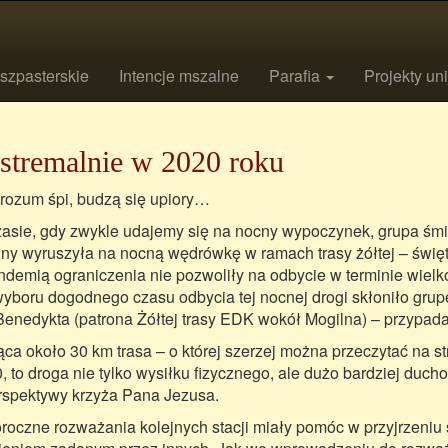
szpasterskie
Intencje mszalne
Parafia
Projekty un
stremalnie w 2020 roku
rozum śpi, budzą się upiory…
asie, gdy zwykle udajemy się na nocny wypoczynek, grupa śmia
jny wyruszyła na nocną wędrówkę w ramach trasy żółtej – świ
ndemią ograniczenia nie pozwoliły na odbycie w terminie wiel
yboru dogodnego czasu odbycia tej nocnej drogi skłoniło grupę
Benedykta (patrona Żółtej trasy EDK wokół Mogilna) – przypada
ąca około 30 km trasa – o której szerzej można przeczytać na
, to droga nie tylko wysiłku fizycznego, ale dużo bardziej duc
rspektywy krzyża Pana Jezusa.
roczne rozważania kolejnych stacji miały pomóc w przyjrzeniu 