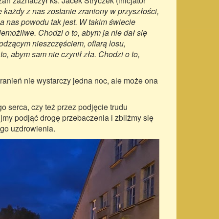
 zaznaczył ks. Jacek Stryczek (inicjator
że każdy z nas zostanie zraniony w przyszłości,
la nas powodu tak jest. W takim świecie
niemożliwe. Chodzi o to, abym ja nie dał się
hodzącym nieszczęściem, ofiarą losu,
to, abym sam nie czynił zła. Chodzi o to,
zranień nie wystarczy jedna noc, ale może ona
go serca, czy też przez podjęcie trudu
my podjąć drogę przebaczenia i zbliżmy się
go uzdrowienia.