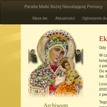
Parafia Matki Bożej Nieustającej Pomocy
Msze św.
Aktualności
Ogłoszenia du
Ek
Gdy 
W cz
kole
z pa
Do w
św. 
Licz
2020
z pe
Tego
Archiwum