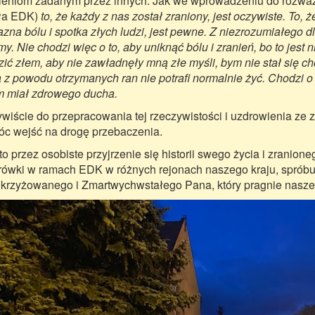
ieniom zadanym przez innych. Jak we wprowadzeniu do rozważań
ła EDK)
t
o, że każdy z nas został zraniony, jest oczywiste. To, 
azna bólu i spotka złych ludzi, jest pewne. Z niezrozumiałego d
my. Nie chodzi więc o to, aby uniknąć bólu i zranień, bo to jest 
zić złem, aby nie zawładnęły mną złe myśli, bym nie stał się c
a z powodu otrzymanych ran nie potrafi normalnie żyć. Chodzi o 
 miał zdrowego ducha.
wiście do przepracowania tej rzeczywistości i uzdrowienia ze 
c wejść na drogę przebaczenia.
to przez osobiste przyjrzenie się historii swego życia i zranione
ówki w ramach EDK w różnych rejonach naszego kraju, spróbuj
krzyżowanego i Zmartwychwstałego Pana, który pragnie nasze