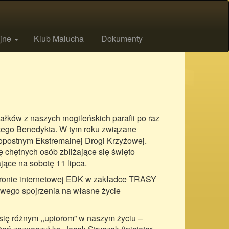
ijne
Klub Malucha
Dokumenty
łków z naszych mogileńskich parafii po raz
ętego Benedykta. W tym roku związane
kopostnym Ekstremalnej Drogi Krzyżowej.
 chętnych osób zbliżające się święto
jące na sobotę 11 lipca.
 stronie internetowej EDK w zakładce TRASY
howego spojrzenia na własne życie
się różnym ,,upiorom” w naszym życiu –