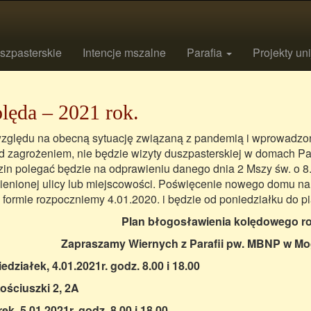
szpasterskie
Intencje mszalne
Parafia
Projekty un
lęda – 2021 rok.
zględu na obecną sytuację związaną z pandemią i wprowadzon
d zagrożeniem, nie będzie wizyty duszpasterskiej w domach P
in polegać będzie na odprawieniu danego dnia 2 Mszy św. o 8.
enionej ulicy lub miejscowości. Poświęcenie nowego domu na
j formie rozpoczniemy 4.01.2020. i będzie od poniedziałku do pi
Plan błogosławienia kolędowego ro
Zapraszamy Wiernych z Parafii pw. MBNP w Mogi
edziałek, 4.01.2021r. godz. 8.00 i 18.00
Kościuszki 2, 2A
ek, 5.01.2021r. godz. 8.00 i 18.00