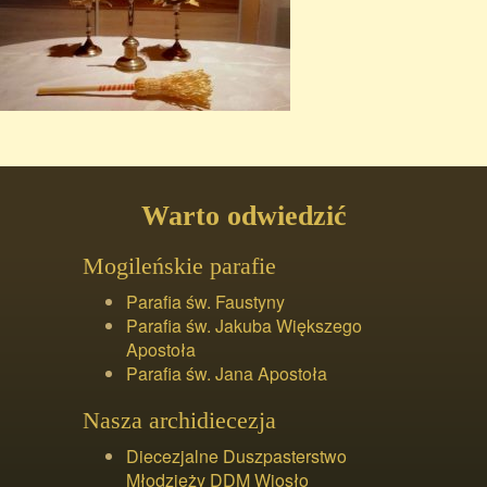
Warto odwiedzić
Mogileńskie parafie
Parafia św. Faustyny
Parafia św. Jakuba Większego
Apostoła
Parafia św. Jana Apostoła
Nasza archidiecezja
Diecezjalne Duszpasterstwo
Młodzieży DDM Wiosło