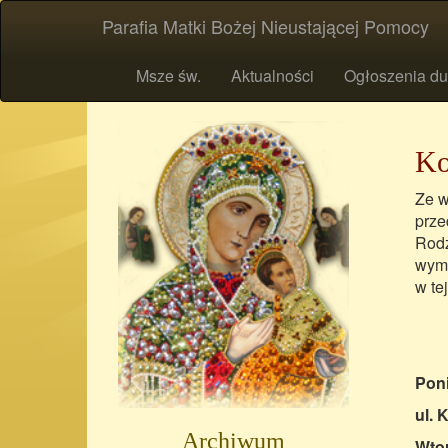
Parafia Matki Bożej Nieustającej Pomocy
Msze św.
Aktualności
Ogłoszenia du
Ko
Ze w
prze
Rodz
wymi
w te
Poni
ul. 
Archiwum
Wtor