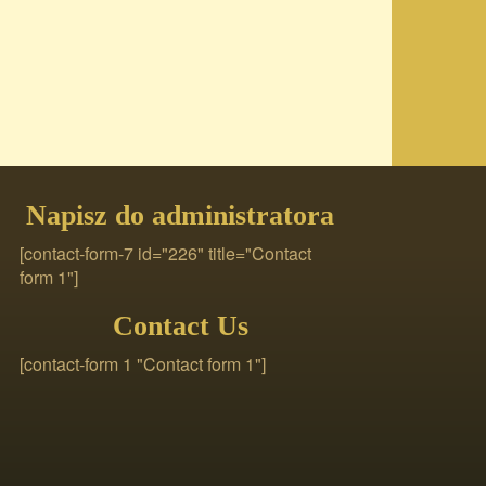
Napisz do administratora
[contact-form-7 id="226" title="Contact
form 1"]
Contact Us
[contact-form 1 "Contact form 1"]