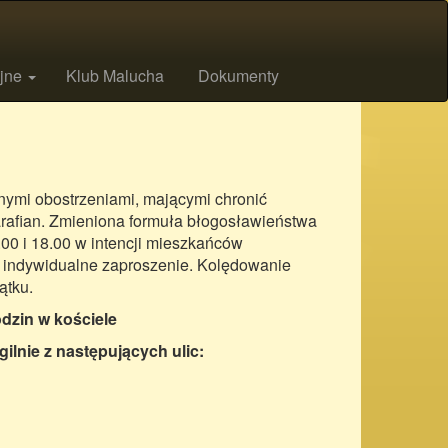
ijne
Klub Malucha
Dokumenty
ymi obostrzeniami, mającymi chronić
arafian. Zmieniona formuła błogosławieństwa
00 i 18.00 w intencji mieszkańców
 indywidualne zaproszenie. Kolędowanie
ątku.
dzin w kościele
lnie z następujących ulic: