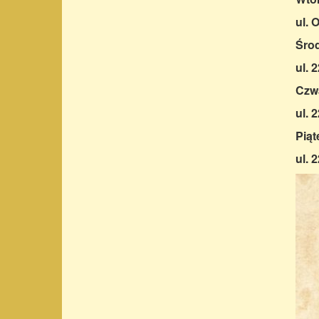
ul. 
Środ
ul. 
Czwa
ul. 
Piąt
ul. 