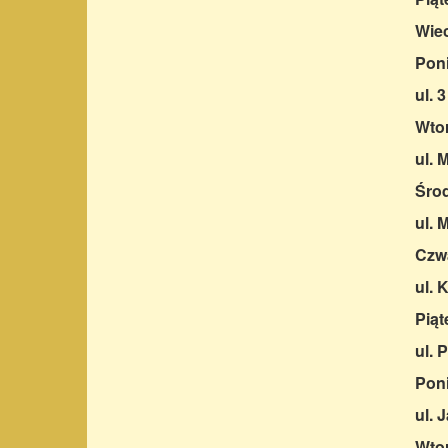
Wie
Poni
ul. 
Wtor
ul. 
Środ
ul. 
Czwa
ul. 
Piąt
ul. 
Poni
ul. 
Wtor