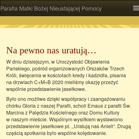
Parafia Matki Bożej Nieustającej Pomocy
P
Na pewno nas uratują…
W dniu dzisiejszym, w Uroczystość Objawienia
Pańskiego, pośród organizowanych Orszaków Trzech
Króli, święcenia w kościołach kredy i kadzidła, pisania
na drzwiach C+M+B 2020 mieliśmy okazję przeżyć
wspólnie przedstawienie jasełkowe.
Było ono możliwe dzięki współpracy i zaangażowaniu
chórku Gloria z naszej Parafii, scholi Emaus z parafii Św.
Marcina z Palędzia Kościelnego oraz Domu Kultury
w naszym mieście. Wspólnym wysiłkiem wystawiono
przedstawienie jasełkowe pt. ,,Uratują nas Anieli”. Drugą
częścią spotkania było wspólne kolędowanie.