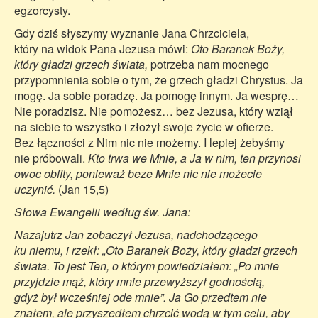
egzorcysty.
Gdy dziś słyszymy wyznanie Jana Chrzciciela,
który na widok Pana Jezusa mówi:
Oto Baranek Boży,
który gładzi grzech świata,
potrzeba nam mocnego
przypomnienia sobie o tym, że grzech gładzi Chrystus. Ja
mogę. Ja sobie poradzę. Ja pomogę innym. Ja wesprę…
Nie poradzisz. Nie pomożesz… bez Jezusa, który wziął
na siebie to wszystko i złożył swoje życie w ofierze.
Bez łączności z Nim nic nie możemy. I lepiej żebyśmy
nie próbowali.
Kto trwa we Mnie, a Ja w nim, ten przynosi
owoc obfity, ponieważ beze Mnie nic nie możecie
uczynić.
(Jan 15,5)
Słowa Ewangelii według św. Jana:
Nazajutrz Jan zobaczył Jezusa, nadchodzącego
ku niemu, i rzekł: „Oto Baranek Boży, który gładzi grzech
świata. To jest Ten, o którym powiedziałem: „Po mnie
przyjdzie mąż, który mnie przewyższył godnością,
gdyż był wcześniej ode mnie”. Ja Go przedtem nie
znałem, ale przyszedłem chrzcić wodą w tym celu, aby