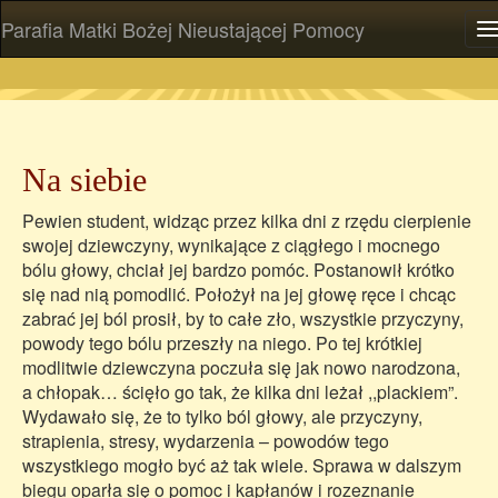
Parafia Matki Bożej Nieustającej Pomocy
P
Na siebie
Pewien student, widząc przez kilka dni z rzędu cierpienie
swojej dziewczyny, wynikające z ciągłego i mocnego
bólu głowy, chciał jej bardzo pomóc. Postanowił krótko
się nad nią pomodlić. Położył na jej głowę ręce i chcąc
zabrać jej ból prosił, by to całe zło, wszystkie przyczyny,
powody tego bólu przeszły na niego. Po tej krótkiej
modlitwie dziewczyna poczuła się jak nowo narodzona,
a chłopak… ścięło go tak, że kilka dni leżał ,,plackiem”.
Wydawało się, że to tylko ból głowy, ale przyczyny,
strapienia, stresy, wydarzenia – powodów tego
wszystkiego mogło być aż tak wiele. Sprawa w dalszym
biegu oparła się o pomoc i kapłanów i rozeznanie