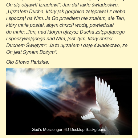
On się objawił Izraelowi”. Jan dał takie świadectwo:
„Ujrzałem Ducha, który jak gołębica zstępował z nieba
i spoczął na Nim. Ja Go przedtem nie znałem, ale Ten,
który mnie posłał, abym chrzcił wodą, powiedział
do mnie: „Ten, nad którym ujrzysz Ducha zstępującego
i spoczywającego nad Nim, jest Tym, który chrzci
Duchem Świętym”. Ja to ujrzałem i daję świadectwo, że
On jest Synem Bożym”.
Oto Słowo Pańskie.
God’s Messenger HD Desktop Background