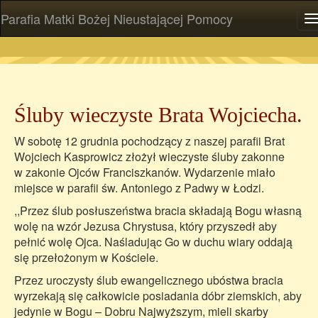
Parafia Matki Bożej Nieustającej Pomocy
P
Śluby wieczyste Brata Wojciecha.
W sobotę 12 grudnia pochodzący z naszej parafii Brat
Wojciech Kasprowicz złożył wieczyste śluby zakonne
w zakonie Ojców Franciszkanów. Wydarzenie miało
miejsce w parafii św. Antoniego z Padwy w Łodzi.
,,Przez ślub posłuszeństwa bracia składają Bogu własną
wolę na wzór Jezusa Chrystusa, który przyszedł aby
pełnić wolę Ojca. Naśladując Go w duchu wiary oddają
się przełożonym w Kościele.
Przez uroczysty ślub ewangelicznego ubóstwa bracia
wyrzekają się całkowicie posiadania dóbr ziemskich, aby
jedynie w Bogu – Dobru Najwyższym, mieli skarby