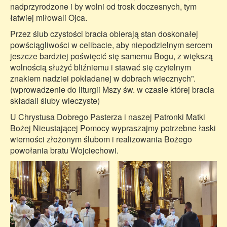
nadprzyrodzone i by wolni od trosk doczesnych, tym
łatwiej miłowali Ojca.
Przez ślub czystości bracia obierają stan doskonałej
powściągliwości w celibacie, aby niepodzielnym sercem
jeszcze bardziej poświęcić się samemu Bogu, z większą
wolnością służyć bliźniemu i stawać się czytelnym
znakiem nadziei pokładanej w dobrach wiecznych”.
(wprowadzenie do liturgii Mszy św. w czasie której bracia
składali śluby wieczyste)
U Chrystusa Dobrego Pasterza i naszej Patronki Matki
Bożej Nieustającej Pomocy wypraszajmy potrzebne łaski
wierności złożonym ślubom i realizowania Bożego
powołania bratu Wojciechowi.