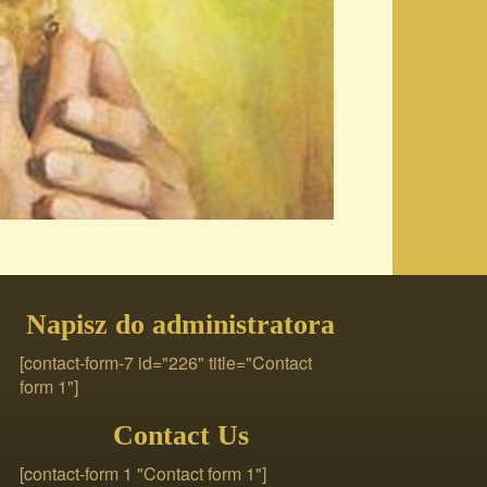
Napisz do administratora
[contact-form-7 id="226" title="Contact
form 1"]
Contact Us
[contact-form 1 "Contact form 1"]