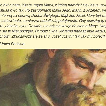
b był ojcem Józefa, męża Maryi, z której narodził się Jezus, 
stusa było tak. Po zaślubinach Matki Jego, Maryi, z Józefem, w
mienną za sprawą Ducha Świętego. Mąż Jej, Józef, który był cz
niesławienie, zamierzał oddalić Ją potajemnie. Gdy powziął tę 
ekł: „Józefie, synu Dawida, nie bój się wziąć do siebie Maryi, t
co się w Niej poczęło. Porodzi Syna, któremu nadasz imię Jezu
chów”. Zbudziwszy się ze snu, Józef uczynił tak, jak mu polecił 
Słowo Pańskie.