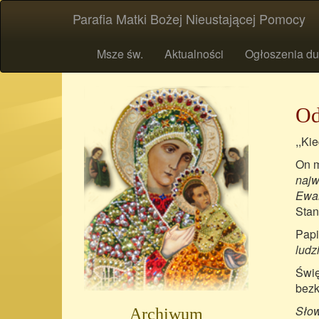
Parafia Matki Bożej Nieustającej Pomocy
Msze św.
Aktualności
Ogłoszenia du
Od
,,Ki
On m
najw
Ewan
Stan
Papi
ludzi
Świę
bezk
Słow
Archiwum