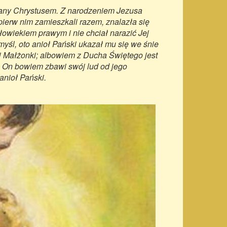
zwany Chrystusem. Z narodzeniem Jezusa
pierw nim zamieszkali razem, znalazła się
łowiekiem prawym i nie chciał narazić Jej
myśl, oto anioł Pański ukazał mu się we śnie
wej Małżonki; albowiem z Ducha Świętego jest
s, On bowiem zbawi swój lud od jego
anioł Pański.