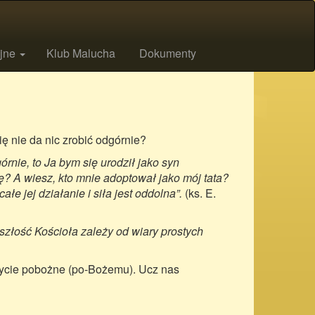
ijne
Klub Malucha
Dokumenty
ę nie da nic zrobić odgórnie?
rnie, to Ja bym się urodził jako syn
? A wiesz, kto mnie adoptował jako mój tata?
łe jej działanie i siła jest oddolna”.
(ks. E.
szłość Kościoła zależy od wiary prostych
ycie pobożne (po-Bożemu). Ucz nas