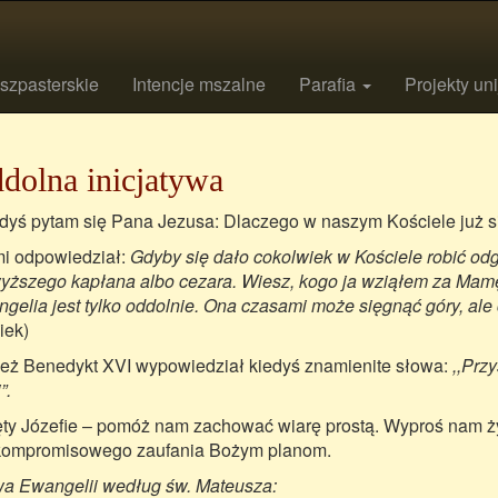
szpasterskie
Intencje mszalne
Parafia
Projekty un
dolna inicjatywa
edyś pytam się Pana Jezusa: Dlaczego w naszym Kościele już si
i odpowiedział:
Gdyby się dało cokolwiek w Kościele robić odgó
yższego kapłana albo cezara. Wiesz, kogo ja wziąłem za Mamę
gelia jest tylko oddolnie. Ona czasami może sięgnąć góry, ale ca
iek)
eż Benedykt XVI wypowiedział kiedyś znamienite słowa:
,,Przy
”.
ty Józefie – pomóż nam zachować wiarę prostą. Wyproś nam ż
ompromisowego zaufania Bożym planom.
a Ewangelii według św. Mateusza: