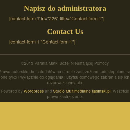
Napisz do administratora
[contact-form-7 id="226" title="Contact form 1"]
Contact Us
[contact-form 1 "Contact form 1"]
©2013 Parafia Matki Bożej Nieustającej Pomocy
Prawa autorskie do materiałów na stronie zastrzeżone, udostępnione s
one tylko i wyłącznie do oglądania i użytku domowego zabrania się ich
rozpowszechniania.
Powered by
Wordpress
and
Studio Multimedialne ljasinski.pl
. Wszelkie
prawa zastrzeżone.