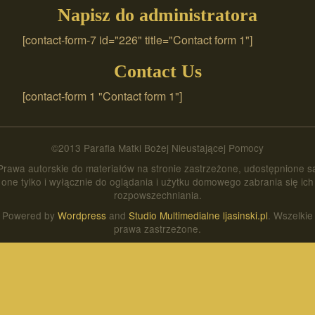
Napisz do administratora
[contact-form-7 id="226" title="Contact form 1"]
Contact Us
[contact-form 1 "Contact form 1"]
©2013 Parafia Matki Bożej Nieustającej Pomocy
Prawa autorskie do materiałów na stronie zastrzeżone, udostępnione s
one tylko i wyłącznie do oglądania i użytku domowego zabrania się ich
rozpowszechniania.
Powered by
Wordpress
and
Studio Multimedialne ljasinski.pl
. Wszelkie
prawa zastrzeżone.