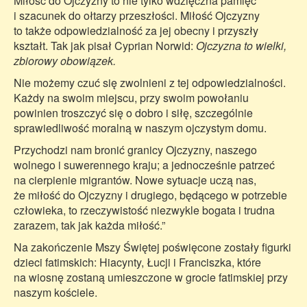
Miłość do Ojczyzny to nie tylko wdzięczna pamięć
i szacunek do ołtarzy przeszłości. Miłość Ojczyzny
to także odpowiedzialność za jej obecny i przyszły
kształt. Tak jak pisał Cyprian Norwid:
Ojczyzna to wielki,
zbiorowy obowiązek.
Nie możemy czuć się zwolnieni z tej odpowiedzialności.
Każdy na swoim miejscu, przy swoim powołaniu
powinien troszczyć się o dobro i siłę, szczególnie
sprawiedliwość moralną w naszym ojczystym domu.
Przychodzi nam bronić granicy Ojczyzny, naszego
wolnego i suwerennego kraju; a jednocześnie patrzeć
na cierpienie migrantów. Nowe sytuacje uczą nas,
że miłość do Ojczyzny i drugiego, będącego w potrzebie
człowieka, to rzeczywistość niezwykle bogata i trudna
zarazem, tak jak każda miłość.”
Na zakończenie Mszy Świętej poświęcone zostały figurki
dzieci fatimskich: Hiacynty, Łucji i Franciszka, które
na wiosnę zostaną umieszczone w grocie fatimskiej przy
naszym kościele.