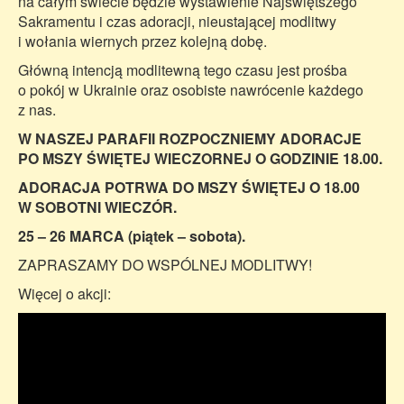
na całym świecie będzie wystawienie Najświętszego
Sakramentu i czas adoracji, nieustającej modlitwy
i wołania wiernych przez kolejną dobę.
Główną intencją modlitewną tego czasu jest prośba
o pokój w Ukrainie oraz osobiste nawrócenie każdego
z nas.
W NASZEJ PARAFII ROZPOCZNIEMY ADORACJE
PO MSZY ŚWIĘTEJ WIECZORNEJ O GODZINIE 18.00.
ADORACJA POTRWA DO MSZY ŚWIĘTEJ O 18.00
W SOBOTNI WIECZÓR.
25 – 26 MARCA (piątek – sobota).
ZAPRASZAMY DO WSPÓLNEJ MODLITWY!
Więcej o akcji: