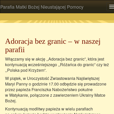
Parafia Matki Bożej Nieustającej Pomocy
P
Adoracja bez granic – w naszej
parafii
Włączamy się w akcję ,,Adoracja bez granic”, która jest
kontynuacją wcześniejszego ,,Różańca do granic” czy też
,,Polska pod Krzyżem”.
W piątek, w Uroczystość Zwiastowania Najświętszej
Maryi Panny o godzinie 17.00 odbędzie się prowadzone
przez papieża Franciszka Nabożeństwo pokutne
w Watykanie, połączone z zawierzeniem Ukrainy Matce
Bożej.
Kontynuacją modlitwy papieża w wielu parafiach