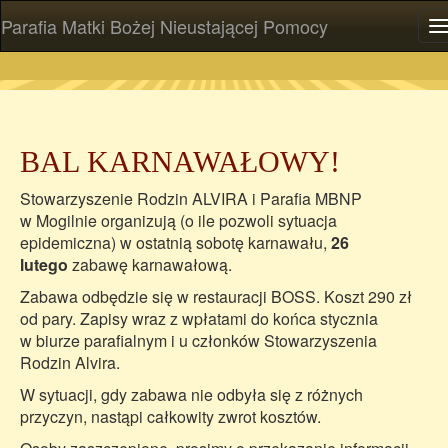
Parafia Matki Bożej Nieustającej Pomocy
P
BAL KARNAWAŁOWY!
Stowarzyszenie Rodzin ALVIRA i Parafia MBNP
w Mogilnie organizują (o ile pozwoli sytuacja
epidemiczna) w ostatnią sobotę karnawału,
26
lutego
zabawę karnawałową.
Zabawa odbędzie się w restauracji BOSS. Koszt 290 zł
od pary. Zapisy wraz z wpłatami do końca stycznia
w biurze parafialnym i u członków Stowarzyszenia
Rodzin Alvira.
W sytuacji, gdy zabawa nie odbyła się z różnych
przyczyn, nastąpi całkowity zwrot kosztów.