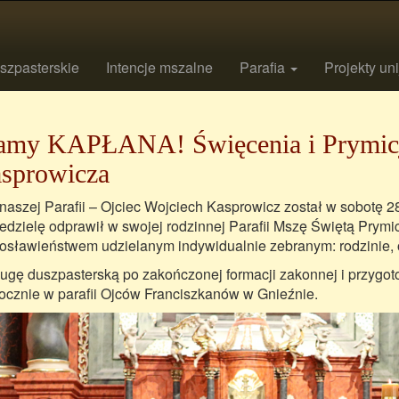
szpasterskie
Intencje mszalne
Parafia
Projekty un
my KAPŁANA! Święcenia i Prymicj
sprowicza
naszej Parafii – Ojciec Wojciech Kasprowicz został w sobotę 2
edzielę odprawił w swojej rodzinnej Parafii Mszę Świętą Prym
osławieństwem udzielanym indywidualnie zebranym: rodzinie
ugę duszpasterską po zakończonej formacji zakonnej i przygo
ocznie w parafii Ojców Franciszkanów w Gnieźnie.