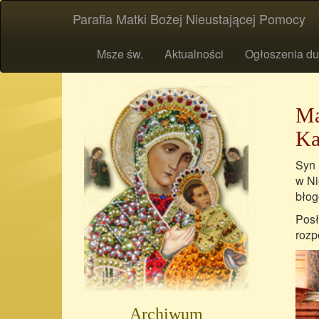
Parafia Matki Bożej Nieustającej Pomocy
Msze św.
Aktualności
Ogłoszenia du
Ma
Ka
Syn 
w Ni
błog
Posł
rozp
Archiwum