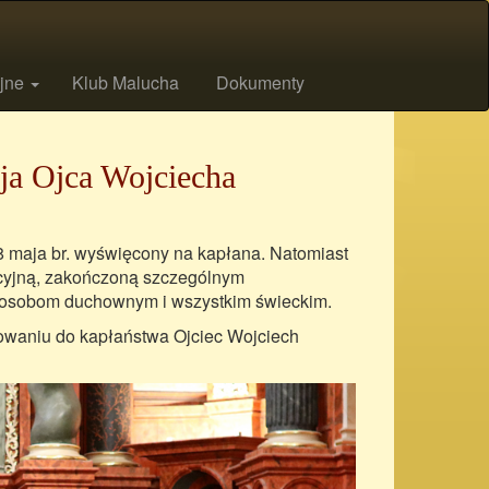
ijne
Klub Malucha
Dokumenty
a Ojca Wojciecha
8 maja br. wyświęcony na kapłana. Natomiast
icyjną, zakończoną szczególnym
, osobom duchownym i wszystkim świeckim.
towaniu do kapłaństwa Ojciec Wojciech