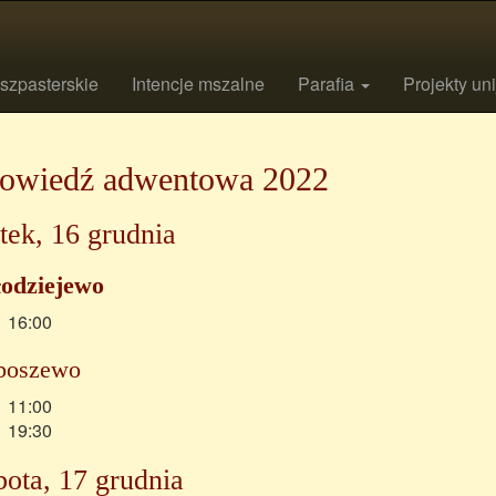
szpasterskie
Intencje mszalne
Parafia
Projekty un
owiedź adwentowa 2022
tek, 16 grudnia
odziejewo
16:00
boszewo
11:00
19:30
ota, 17 grudnia