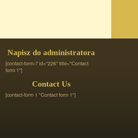
Napisz do administratora
[contact-form-7 id="226" title="Contact
form 1"]
Contact Us
[contact-form 1 "Contact form 1"]