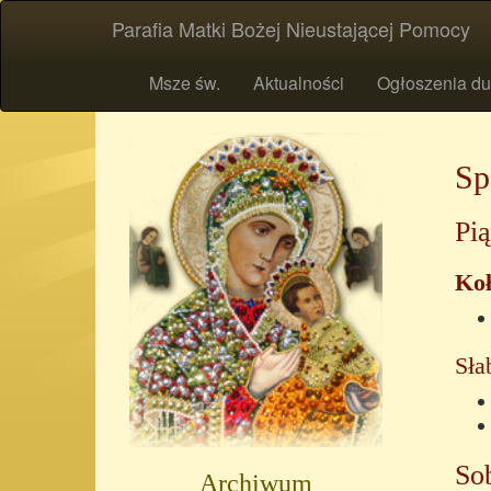
Parafia Matki Bożej Nieustającej Pomocy
Msze św.
Aktualności
Ogłoszenia du
Sp
Pią
Koł
Sła
Sob
Archiwum