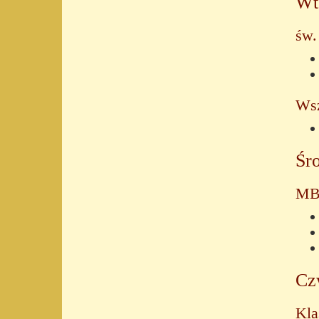
Wt
św.
Wsz
Śro
MB
Cz
Kla