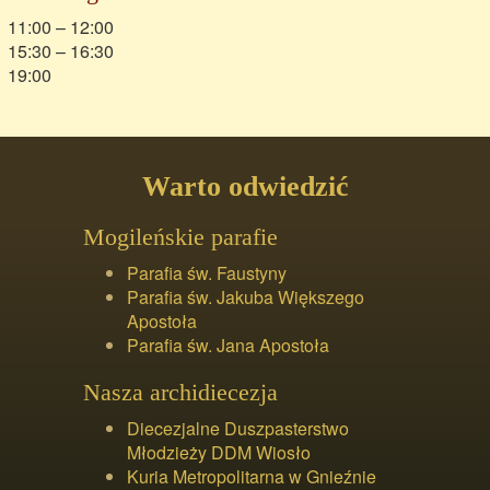
11:00 – 12:00
15:30 – 16:30
19:00
Warto odwiedzić
Mogileńskie parafie
Parafia św. Faustyny
Parafia św. Jakuba Większego
Apostoła
Parafia św. Jana Apostoła
Nasza archidiecezja
Diecezjalne Duszpasterstwo
Młodzieży DDM Wiosło
Kuria Metropolitarna w Gnieźnie