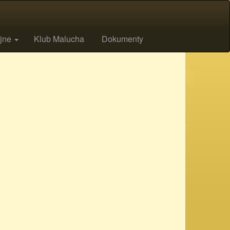
ijne
Klub Malucha
Dokumenty