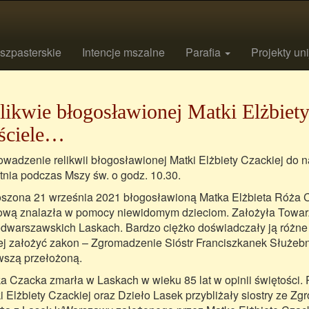
szpasterskie
Intencje mszalne
Parafia
Projekty un
likwie błogosławionej Matki Elżbiet
ściele…
wadzenie relikwii błogosławionej Matki Elżbiety Czackiej do na
tnia podczas Mszy św. o godz. 10.30.
szona 21 września 2021 błogosławioną Matka Elżbieta Róża C
ową znalazła w pomocy niewidomym dzieciom. Założyła Towar
dwarszawskich Laskach. Bardzo ciężko doświadczały ją różne
jej założyć zakon – Zgromadzenie Sióstr Franciszkanek Służebni
wszą przełożoną.
a Czacka zmarła w Laskach w wieku 85 lat w opinii świętości.
i Elżbiety Czackiej oraz Dzieło Lasek przybliżały siostry ze Z