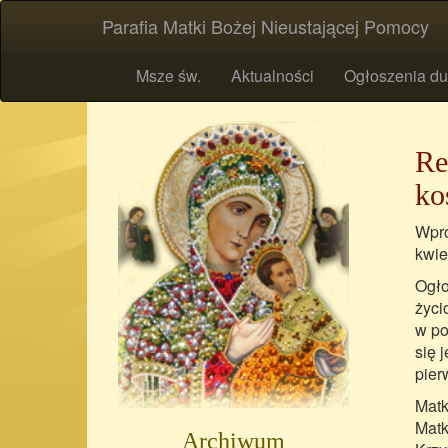
Parafia Matki Bożej Nieustającej Pomocy
Msze św.
Aktualności
Ogłoszenia du
Re
ko
Wpro
kwie
Ogło
życi
w po
się 
pier
Matk
Matk
Archiwum