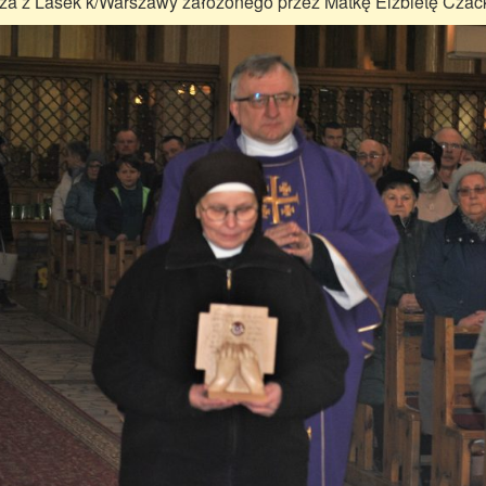
ża z Lasek k/Warszawy założonego przez Matkę Elżbietę Czac