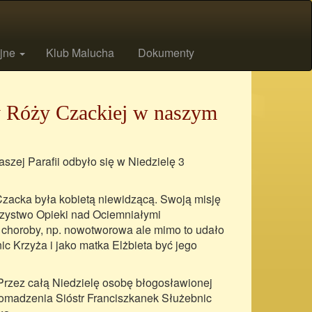
ijne
Klub Malucha
Dokumenty
y Róży Czackiej w naszym
szej Parafii odbyło się w Niedzielę 3
zacka była kobietą niewidzącą. Swoją misję
zystwo Opieki nad Ociemniałymi
 choroby, np. nowotworowa ale mimo to udało
c Krzyża i jako matka Elżbieta być jego
 Przez całą Niedzielę osobę błogosławionej
gromadzenia Sióstr Franciszkanek Służebnic