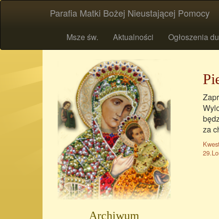
Parafia Matki Bożej Nieustającej Pomocy
Msze św.
Aktualności
Ogłoszenia du
Pi
Zapr
Wylo
będz
za c
Kwest
29.Lo
Archiwum