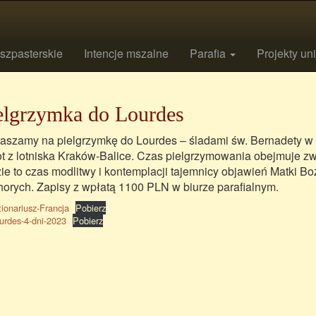
szpasterskie
Intencje mszalne
Parafia
Projekty un
elgrzymka do Lourdes
aszamy na pielgrzymkę do Lourdes – śladami św. Bernadety w t
t z lotniska Kraków-Balice. Czas pielgrzymowania obejmuje z
ie to czas modlitwy i kontemplacji tajemnicy objawień Matki Bo
horych. Zapisy z wpłatą 1100 PLN w biurze parafialnym.
ionariusz-Francja
Pobierz
urdes-4-dni-2023
Pobierz