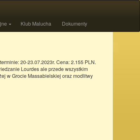
ijne
Klub Malucha
Dokumenty
erminie: 20-23.07.2023r. Cena: 2.155 PLN.
wiedzanie Lourdes ale przede wszystkim
żej w Grocie Massabielskiej oraz modlitwy