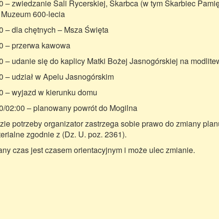
0 – zwiedzanie Sali Rycerskiej, Skarbca (w tym Skarbiec Pami
 Muzeum 600-lecia
0 – dla chętnych – Msza Święta
0 – przerwa kawowa
0 – udanie się do kaplicy Matki Bożej Jasnogórskiej na modlit
0 – udział w Apelu Jasnogórskim
0 – wyjazd w kierunku domu
0/02:00 – planowany powrót do Mogilna
zie potrzeby organizator zastrzega sobie prawo do zmiany plan
terialne zgodnie z (Dz. U. poz. 2361).
ny czas jest czasem orientacyjnym i może ulec zmianie.