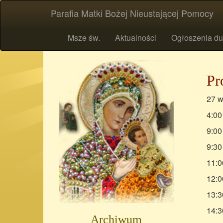
Parafia Matki Bożej Nieustającej Pomocy
Msze św.
Aktualności
Ogłoszenia du
Pr
27 w
4:00
9:00
9:30
11:0
12:0
13:3
14:3
Archiwum