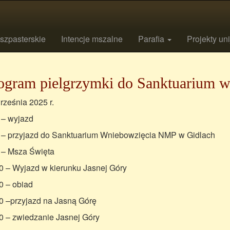
szpasterskie
Intencje mszalne
Parafia
Projekty un
ogram pielgrzymki do Sanktuarium w 
rześnia 2025 r.
 – wyjazd
 – przyjazd do Sanktuarium Wniebowzięcia NMP w Gidlach
 – Msza Święta
0 – Wyjazd w kierunku Jasnej Góry
0 – obiad
0 –przyjazd na Jasną Górę
0 – zwiedzanie Jasnej Góry