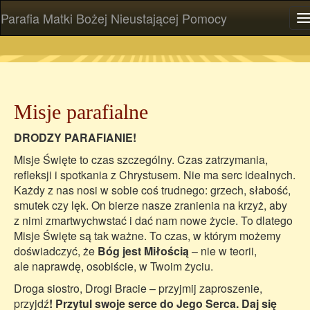
Parafia Matki Bożej Nieustającej Pomocy
P
Misje parafialne
DRODZY PARAFIANIE!
Misje Święte to czas szczególny. Czas zatrzymania,
refleksji i spotkania z Chrystusem. Nie ma serc idealnych.
Każdy z nas nosi w sobie coś trudnego: grzech, słabość,
smutek czy lęk. On bierze nasze zranienia na krzyż, aby
z nimi zmartwychwstać i dać nam nowe życie. To dlatego
Misje Święte są tak ważne. To czas, w którym możemy
doświadczyć, że
Bóg jest Miłością
– nie w teorii,
ale naprawdę, osobiście, w Twoim życiu.
Droga siostro, Drogi Bracie – przyjmij zaproszenie,
przyjdź
! Przytul swoje serce do Jego Serca. Daj się