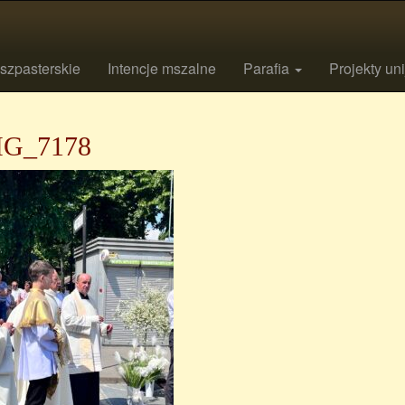
szpasterskie
Intencje mszalne
Parafia
Projekty un
G_7178