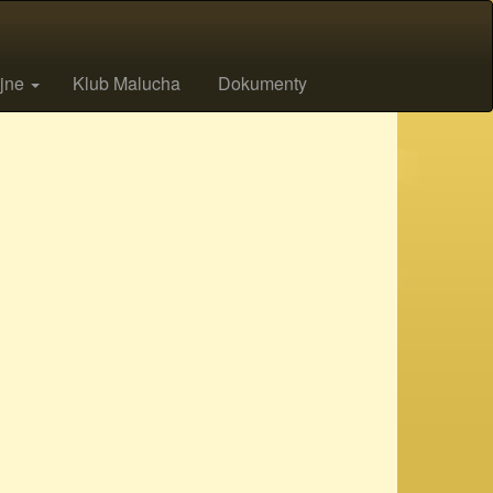
ijne
Klub Malucha
Dokumenty