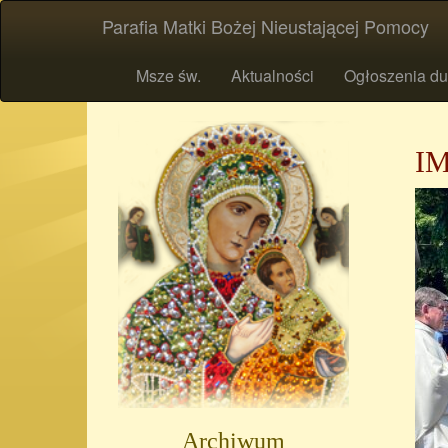
Parafia Matki Bożej Nieustającej Pomocy
Msze św.
Aktualności
Ogłoszenia du
IM
Archiwum