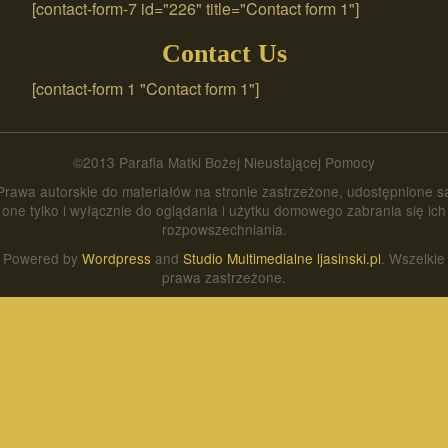
[contact-form-7 id="226" title="Contact form 1"]
Contact Us
[contact-form 1 "Contact form 1"]
©2013 Parafia Matki Bożej Nieustającej Pomocy
Prawa autorskie do materiałów na stronie zastrzeżone, udostępnione s
one tylko i wyłącznie do oglądania i użytku domowego zabrania się ich
rozpowszechniania.
Powered by
Wordpress
and
Studio Multimedialne ljasinski.pl
. Wszelkie
prawa zastrzeżone.