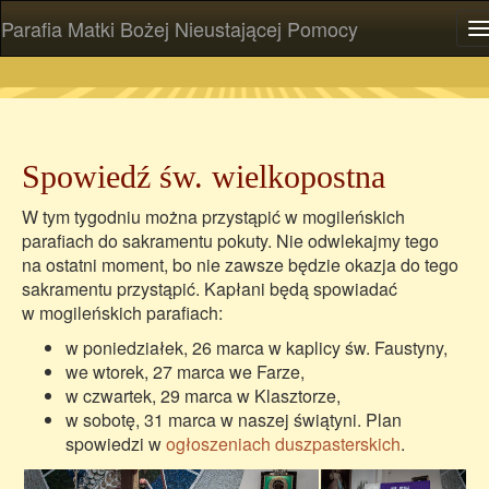
Parafia Matki Bożej Nieustającej Pomocy
P
Spowiedź św. wielkopostna
W tym tygodniu można przystąpić w mogileńskich
parafiach do sakramentu pokuty. Nie odwlekajmy tego
na ostatni moment, bo nie zawsze będzie okazja do tego
sakramentu przystąpić. Kapłani będą spowiadać
w mogileńskich parafiach:
w poniedziałek, 26 marca w kaplicy św. Faustyny,
we wtorek, 27 marca we Farze,
w czwartek, 29 marca w Klasztorze,
w sobotę, 31 marca w naszej świątyni. Plan
spowiedzi w
ogłoszeniach duszpasterskich
.